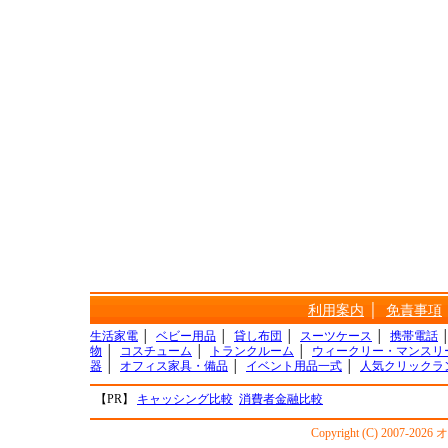
利用案内
│
免責事項
生活家電
│
ベビー用品
│
貸し布団
│
スーツケース
│
携帯電話
物
│
コスチューム
│
トランクルーム
│
ウィークリー・マンスリ
器
│
オフィス家具・備品
│
イベント用品一式
│
人気クリックラ
【PR】
キャッシング比較
消費者金融比較
Copyright (C) 2007-20