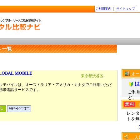
ご利用案内
│
サイトマップ
│
ト一覧
LOBAL MOBILE
オー
東京都渋谷区
て
は
ルモバイルは、オーストラリア・アメリカ・カナダでご利用いただ
携帯電話サービスです。
ご利
ど。
レンタ
トを無
人