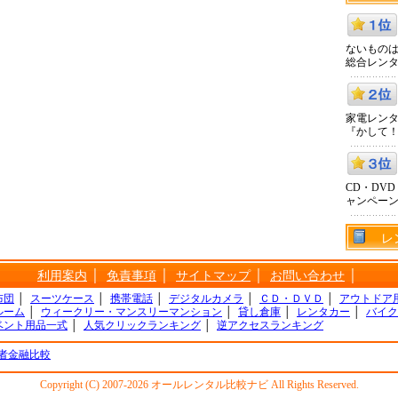
ないものは
総合レン
家電レン
『かして
CD・DV
ャンペー
レ
利用案内
│
免責事項
│
サイトマップ
│
お問い合わせ
│
布団
│
スーツケース
│
携帯電話
│
デジタルカメラ
│
ＣＤ・ＤＶＤ
│
アウトドア
ルーム
│
ウィークリー・マンスリーマンション
│
貸し倉庫
│
レンタカー
│
バイク
ベント用品一式
│
人気クリックランキング
│
逆アクセスランキング
者金融比較
Copyright (C) 2007-2026 オールレンタル比較ナビ All Rights Reserved.