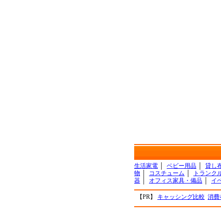
生活家電
│
ベビー用品
│
貸し
物
│
コスチューム
│
トランク
器
│
オフィス家具・備品
│
イ
【PR】
キャッシング比較
消費