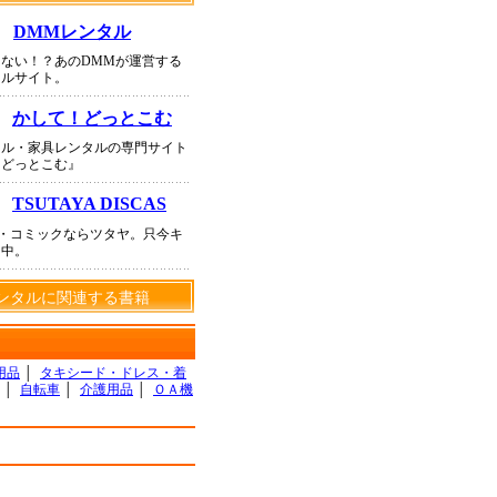
DMMレンタル
ない！？あのDMMが運営する
タルサイト。
かして！どっとこむ
タル・家具レンタルの専門サイト
！どっとこむ』
TSUTAYA DISCAS
D・コミックならツタヤ。只今キ
ン中。
ンタルに関連する書籍
用品
│
タキシード・ドレス・着
│
自転車
│
介護用品
│
ＯＡ機