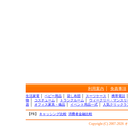
利用案内
│
免責事項
生活家電
│
ベビー用品
│
貸し布団
│
スーツケース
│
携帯電話
物
│
コスチューム
│
トランクルーム
│
ウィークリー・マンスリ
器
│
オフィス家具・備品
│
イベント用品一式
│
人気クリックラ
【PR】
キャッシング比較
消費者金融比較
Copyright (C) 2007-20