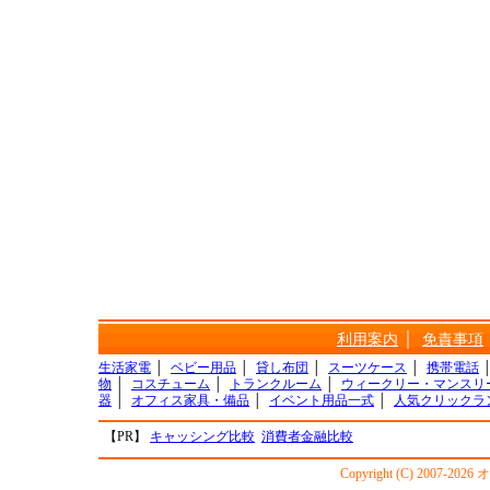
利用案内
│
免責事項
生活家電
│
ベビー用品
│
貸し布団
│
スーツケース
│
携帯電話
物
│
コスチューム
│
トランクルーム
│
ウィークリー・マンスリ
器
│
オフィス家具・備品
│
イベント用品一式
│
人気クリックラ
【PR】
キャッシング比較
消費者金融比較
Copyright (C) 2007-20